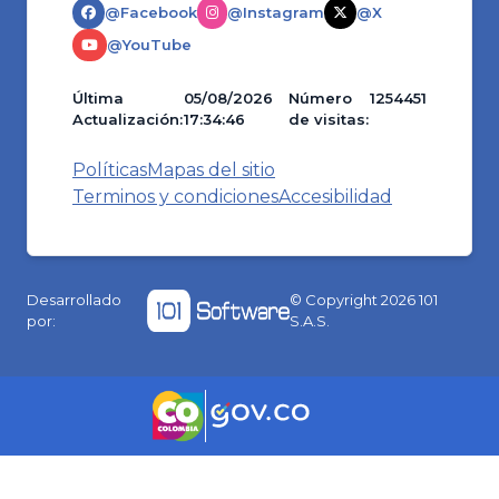
@Facebook
@Instagram
@X
@YouTube
Última
05/08/2026
Número
1254451
Actualización:
17:34:46
de visitas:
Políticas
Mapas del sitio
Terminos y condiciones
Accesibilidad
Desarrollado
© Copyright
2026
101
por:
S.A.S.