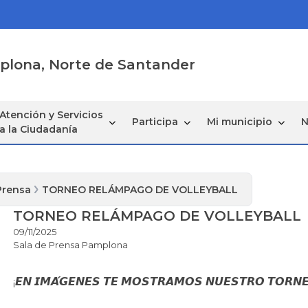
mplona, Norte de Santander
Atención y Servicios
Participa
Mi municipio
N
a la Ciudadanía
Prensa
TORNEO RELÁMPAGO DE VOLLEYBALL
TORNEO RELÁMPAGO DE VOLLEYBALL
09/11/2025
Sala de Prensa Pamplona
𝙀𝙉 𝙄𝙈𝘼́𝙂𝙀𝙉𝙀𝙎 𝙏𝙀 𝙈𝙊𝙎𝙏𝙍𝘼𝙈𝙊𝙎 𝙉𝙐𝙀𝙎𝙏𝙍𝙊 𝙏𝙊𝙍𝙉
¡