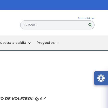
Administrar
Buscar...
uestra alcaldía
Proyectos
𝙊 𝘿𝙀 𝙑𝙊𝙇𝙀𝙄𝘽𝙊𝙇! 🏐🏅🏅