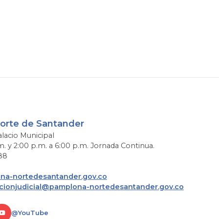
Norte de Santander
alacio Municipal
m. y 2:00 p.m. a 6:00 p.m. Jornada Continua.
88
a-nortedesantander.gov.co
acionjudicial@pamplona-nortedesantander.gov.co
@YouTube