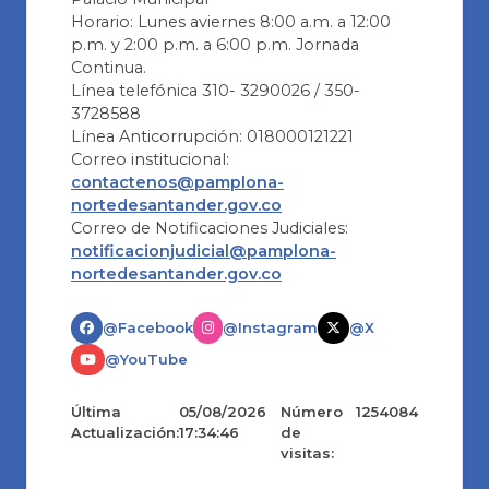
Horario: Lunes aviernes 8:00 a.m. a 12:00
p.m. y 2:00 p.m. a 6:00 p.m. Jornada
Continua.
Línea telefónica 310- 3290026 / 350-
3728588
Línea Anticorrupción: 018000121221
Correo institucional:
contactenos@pamplona-
nortedesantander.gov.co
Correo de Notificaciones Judiciales:
notificacionjudicial@pamplona-
nortedesantander.gov.co
@Facebook
@Instagram
@X
@YouTube
Última
05/08/2026
Número
1254084
Actualización:
17:34:46
de
visitas: