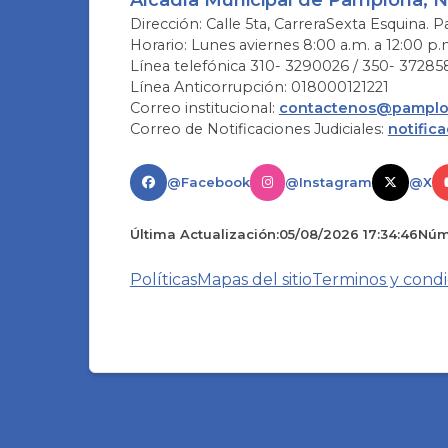
Dirección: Calle 5ta, CarreraSexta Esquina. P
Horario: Lunes aviernes 8:00 a.m. a 12:00 p.
Línea telefónica 310- 3290026 / 350- 37285
Línea Anticorrupción: 018000121221
Correo institucional:
contactenos@pamplon
Correo de Notificaciones Judiciales:
notific
@Facebook
@Instagram
@X
Última Actualización:
05/08/2026 17:34:46
Núme
Políticas
Mapas del sitio
Terminos y condi