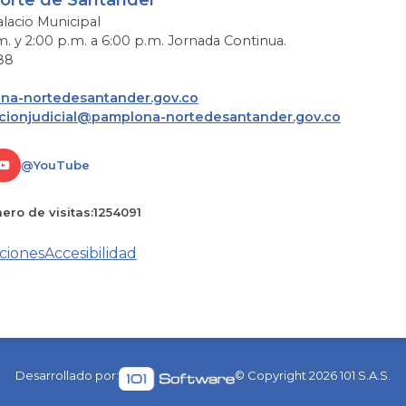
alacio Municipal
m. y 2:00 p.m. a 6:00 p.m. Jornada Continua.
88
a-nortedesantander.gov.co
acionjudicial@pamplona-nortedesantander.gov.co
@YouTube
ro de visitas:
1254091
ciones
Accesibilidad
Desarrollado por:
© Copyright
2026
101 S.A.S.