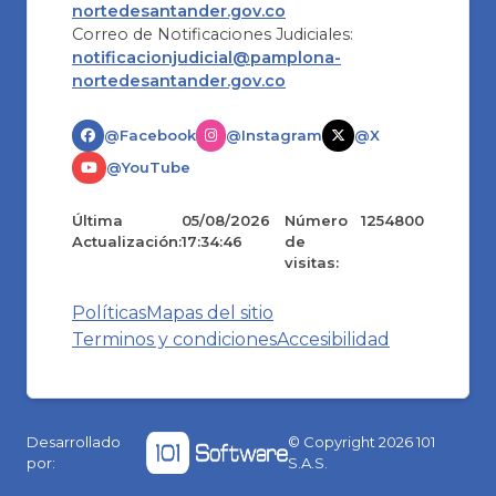
nortedesantander.gov.co
Correo de Notificaciones Judiciales:
notificacionjudicial@pamplona-
nortedesantander.gov.co
@Facebook
@Instagram
@X
@YouTube
Última
05/08/2026
Número
1254800
Actualización:
17:34:46
de
visitas:
Políticas
Mapas del sitio
Terminos y condiciones
Accesibilidad
Desarrollado
© Copyright
2026
101
por:
S.A.S.