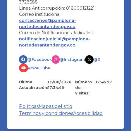
3728588
Línea Anticorrupción: 018000121221
Correo institucional:
contactenos@pamplona-
nortedesantander.gov.co
Correo de Notificaciones Judiciales:
notificacionjudicial@pamplona-
nortedesantander.gov.co
@Facebook
@Instagram
@X
@YouTube
Última
05/08/2026
Número
1254797
Actualización:
17:34:46
de
visitas:
Políticas
Mapas del sitio
Terminos y condiciones
Accesibilidad