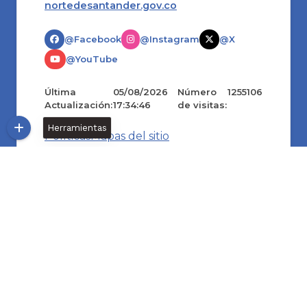
nortedesantander.gov.co
@Facebook
@Instagram
@X
@YouTube
Última
05/08/2026
Número
1255106
Actualización:
17:34:46
de visitas:
Herramientas
Políticas
Mapas del sitio
Terminos y condiciones
Accesibilidad
Desarrollado
© Copyright
2026
101
por:
S.A.S.