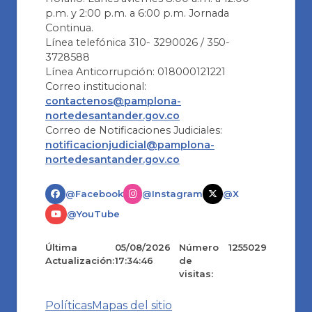
p.m. y 2:00 p.m. a 6:00 p.m. Jornada
Continua.
Línea telefónica 310- 3290026 / 350-
3728588
Línea Anticorrupción: 018000121221
Correo institucional:
contactenos@pamplona-
nortedesantander.gov.co
Correo de Notificaciones Judiciales:
notificacionjudicial@pamplona-
nortedesantander.gov.co
@Facebook
@Instagram
@X
@YouTube
Última
05/08/2026
Número
1255029
Actualización:
17:34:46
de
visitas:
Políticas
Mapas del sitio