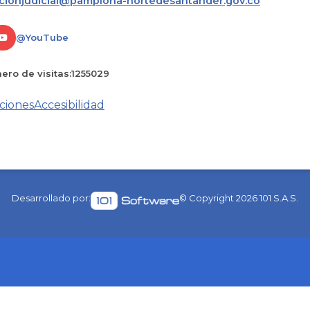
acionjudicial@pamplona-nortedesantander.gov.co
@YouTube
ro de visitas:
1255029
ciones
Accesibilidad
Desarrollado por:
© Copyright
2026
101 S.A.S.