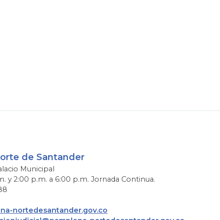
Norte de Santander
alacio Municipal
m. y 2:00 p.m. a 6:00 p.m. Jornada Continua.
88
a-nortedesantander.gov.co