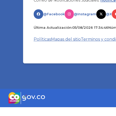
Correo de Notificaciones Judiciales:
notific
@Facebook
@Instagram
@X
Última Actualización:
05/08/2026 17:34:46
Núme
Políticas
Mapas del sitio
Terminos y condi