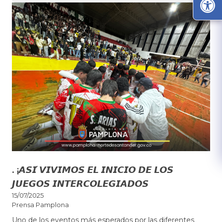
. ¡𝘼𝙎𝙄́ 𝙑𝙄𝙑𝙄𝙈𝙊𝙎 𝙀𝙇 𝙄𝙉𝙄𝘾𝙄𝙊 𝘿𝙀 𝙇𝙊𝙎
𝙅𝙐𝙀𝙂𝙊𝙎 𝙄𝙉𝙏𝙀𝙍𝘾𝙊𝙇𝙀𝙂𝙄𝘼𝘿𝙊𝙎
15/07/2025
Prensa Pamplona
Uno de los eventos más esperados por las diferentes