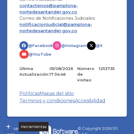
contactenos@pamplona-
nortedesantander.gov.co
Correo de Notificaciones Judiciales:
notificacionjudicial@pamplona-
nortedesantander.gov.co
@Facebook
@Instagram
@X
@YouTube
Última
05/08/2026
Número
1253735
Actualización:
17:34:46
de
visitas:
Políticas
Mapas del sitio
Terminos y condiciones
Accesibilidad
Herramientas
Desarrollado
© Copyright
2026
101
por:
S.A.S.