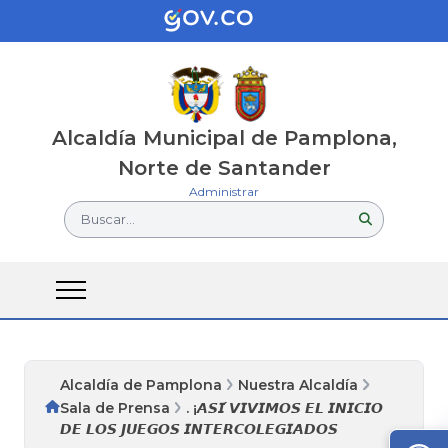
Alcaldía Municipal de Pamplona,
Norte de Santander
Administrar
Buscar...
Alcaldía de Pamplona
Nuestra Alcaldía
Sala de Prensa
. ¡𝘼𝙎𝙄́ 𝙑𝙄𝙑𝙄𝙈𝙊𝙎 𝙀𝙇 𝙄𝙉𝙄𝘾𝙄𝙊
𝘿𝙀 𝙇𝙊𝙎 𝙅𝙐𝙀𝙂𝙊𝙎 𝙄𝙉𝙏𝙀𝙍𝘾𝙊𝙇𝙀𝙂𝙄𝘼𝘿𝙊𝙎