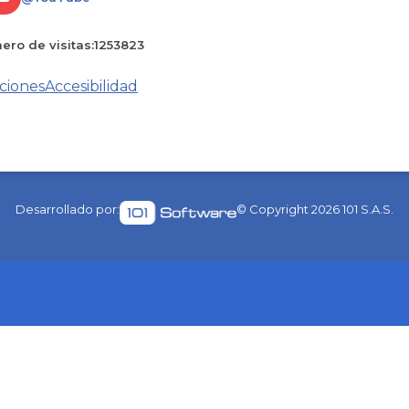
ro de visitas:
1253823
ciones
Accesibilidad
Desarrollado por:
© Copyright
2026
101 S.A.S.