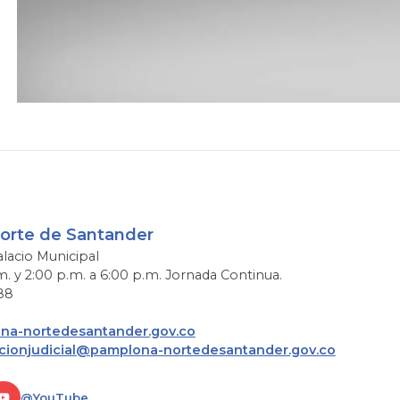
Norte de Santander
alacio Municipal
m. y 2:00 p.m. a 6:00 p.m. Jornada Continua.
88
a-nortedesantander.gov.co
acionjudicial@pamplona-nortedesantander.gov.co
@YouTube