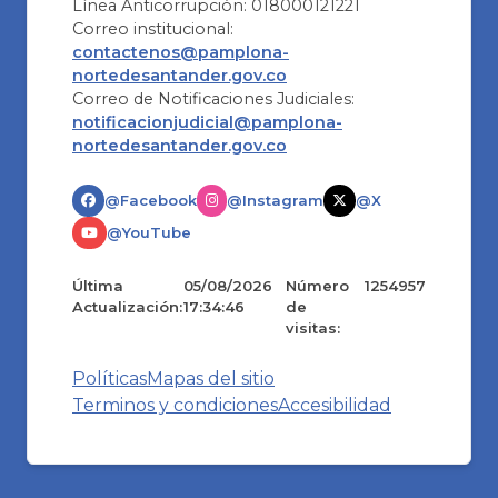
Línea Anticorrupción: 018000121221
Correo institucional:
contactenos@pamplona-
nortedesantander.gov.co
Correo de Notificaciones Judiciales:
notificacionjudicial@pamplona-
nortedesantander.gov.co
@Facebook
@Instagram
@X
@YouTube
Última
05/08/2026
Número
1254957
Actualización:
17:34:46
de
visitas:
Políticas
Mapas del sitio
Terminos y condiciones
Accesibilidad