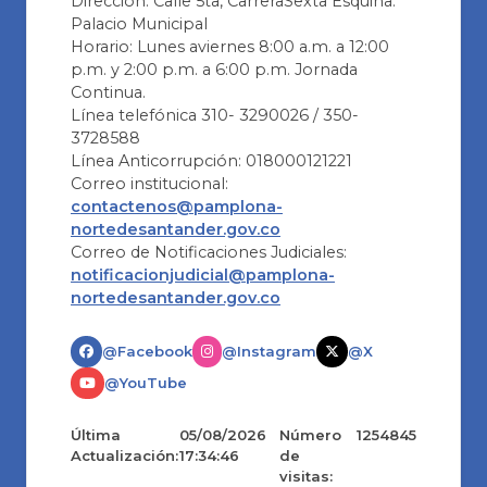
Dirección: Calle 5ta, CarreraSexta Esquina.
Palacio Municipal
Horario: Lunes aviernes 8:00 a.m. a 12:00
p.m. y 2:00 p.m. a 6:00 p.m. Jornada
Continua.
Línea telefónica 310- 3290026 / 350-
3728588
Línea Anticorrupción: 018000121221
Correo institucional:
contactenos@pamplona-
nortedesantander.gov.co
Correo de Notificaciones Judiciales:
notificacionjudicial@pamplona-
nortedesantander.gov.co
@Facebook
@Instagram
@X
@YouTube
Última
05/08/2026
Número
1254845
Actualización:
17:34:46
de
visitas: