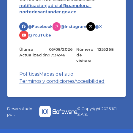
notificacionjudicial@pamplona-
nortedesantander.gov.co
@Facebook
@Instagram
@X
@YouTube
Última
05/08/2026
Número
1255268
Actualización:
17:34:46
de
visitas:
Políticas
Mapas del sitio
Terminos y condiciones
Accesibilidad
Desarrollado
© Copyright
2026
101
por:
S.A.S.