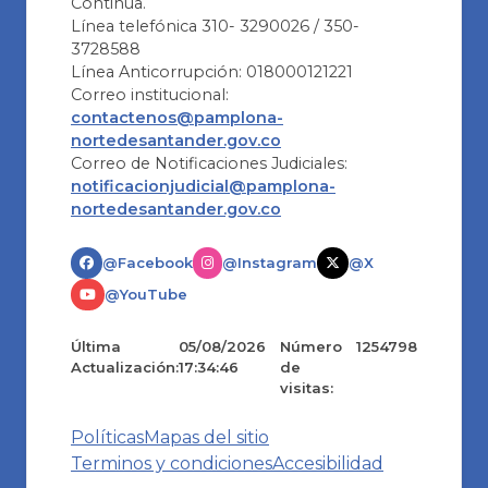
Continua.
Línea telefónica 310- 3290026 / 350-
3728588
Línea Anticorrupción: 018000121221
Correo institucional:
contactenos@pamplona-
nortedesantander.gov.co
Correo de Notificaciones Judiciales:
notificacionjudicial@pamplona-
nortedesantander.gov.co
@Facebook
@Instagram
@X
@YouTube
Última
05/08/2026
Número
1254798
Actualización:
17:34:46
de
visitas:
Políticas
Mapas del sitio
Terminos y condiciones
Accesibilidad