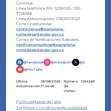
Continua.
Línea telefónica 310- 3290026 / 350-
3728588
Línea Anticorrupción: 018000121221
Correo institucional:
contactenos@pamplona-
nortedesantander.gov.co
Correo de Notificaciones Judiciales:
notificacionjudicial@pamplona-
nortedesantander.gov.co
@Facebook
@Instagram
@X
@YouTube
Última
05/08/2026
Número
1254289
Actualización:
17:34:46
de
visitas:
Políticas
Mapas del sitio
Terminos y condiciones
Accesibilidad