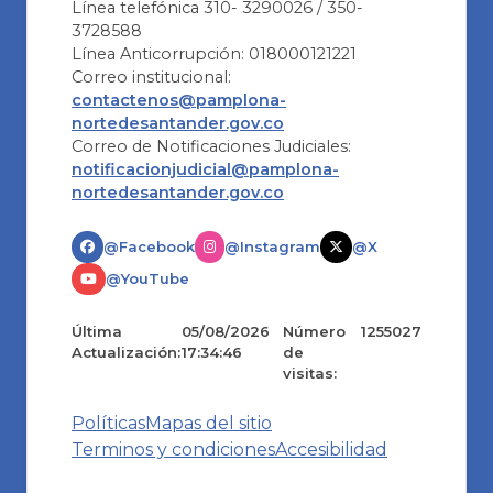
Línea telefónica 310- 3290026 / 350-
3728588
Línea Anticorrupción: 018000121221
Correo institucional:
contactenos@pamplona-
nortedesantander.gov.co
Correo de Notificaciones Judiciales:
notificacionjudicial@pamplona-
nortedesantander.gov.co
@Facebook
@Instagram
@X
@YouTube
Última
05/08/2026
Número
1255027
Actualización:
17:34:46
de
visitas:
Políticas
Mapas del sitio
Terminos y condiciones
Accesibilidad