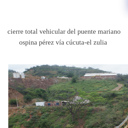
c
ie
rre total vehi
cular del puente mariano
ospina pérez vía
cúc
uta-el zulia ​