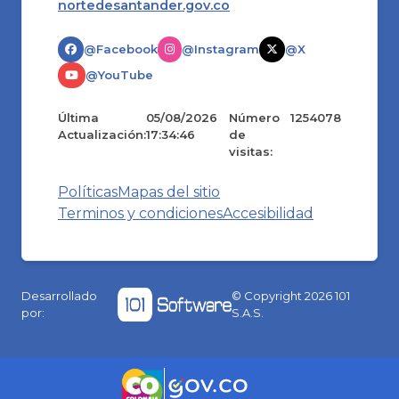
nortedesantander.gov.co
@Facebook
@Instagram
@X
@YouTube
Última
05/08/2026
Número
1254078
Actualización:
17:34:46
de
visitas:
Políticas
Mapas del sitio
Terminos y condiciones
Accesibilidad
Desarrollado
© Copyright
2026
101
por:
S.A.S.