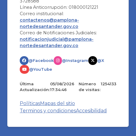
3728588
Línea Anticorrupción: 018000121221
Correo institucional:
contactenos@pamplona-
nortedesantander.gov.co
Correo de Notificaciones Judiciales:
notificacionjudicial@pamplona-
nortedesantander.gov.co
@Facebook
@Instagram
@X
@YouTube
Última
05/08/2026
Número
1254133
Actualización:
17:34:46
de visitas:
Políticas
Mapas del sitio
Terminos y condiciones
Accesibilidad