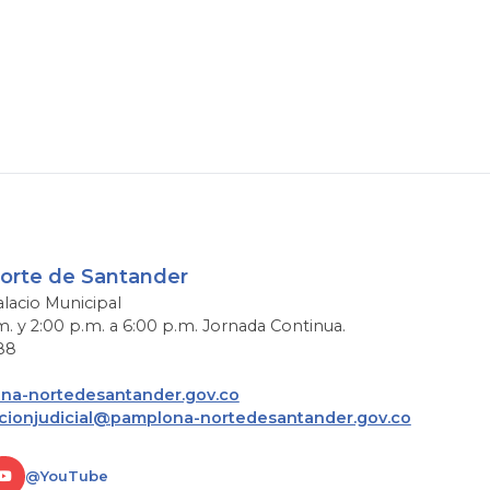
Norte de Santander
alacio Municipal
m. y 2:00 p.m. a 6:00 p.m. Jornada Continua.
88
a-nortedesantander.gov.co
acionjudicial@pamplona-nortedesantander.gov.co
@YouTube