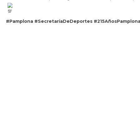
#Pamplona
#SecretaríaDeDeportes
#215AñosPamplon