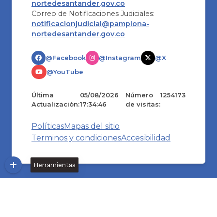
nortedesantander.gov.co
Correo de Notificaciones Judiciales:
notificacionjudicial@pamplona-
nortedesantander.gov.co
@Facebook
@Instagram
@X
@YouTube
Última
05/08/2026
Número
1254173
Actualización:
17:34:46
de visitas:
Políticas
Mapas del sitio
Terminos y condiciones
Accesibilidad
Herramientas
Desarrollado
© Copyright
2026
101
por:
S.A.S.