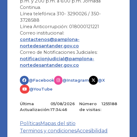
p.m. y 2:00 p.m. a 6:00 p.m. Jornada
Continua.
Línea telefónica 310- 3290026 / 350-
3728588
Línea Anticorrupción: 018000121221
Correo institucional:
contactenos@pamplona-
nortedesantander.gov.co
Correo de Notificaciones Judiciales:
notificacionjudicial@pamplona-
nortedesantander.gov.co
@Facebook
@Instagram
@X
@YouTube
Última
05/08/2026
Número
1255188
Actualización:
17:34:46
de visitas:
Políticas
Mapas del sitio
Terminos y condiciones
Accesibilidad