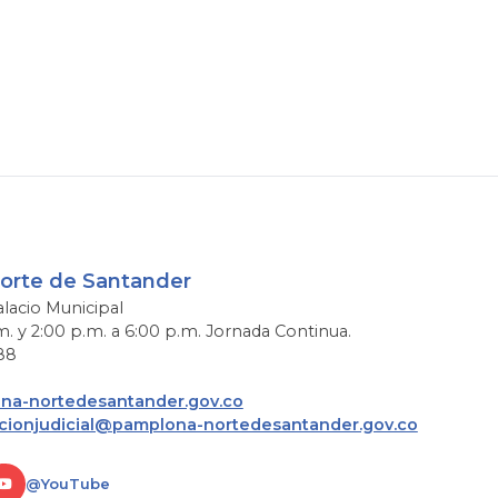
Norte de Santander
alacio Municipal
m. y 2:00 p.m. a 6:00 p.m. Jornada Continua.
88
a-nortedesantander.gov.co
acionjudicial@pamplona-nortedesantander.gov.co
@YouTube