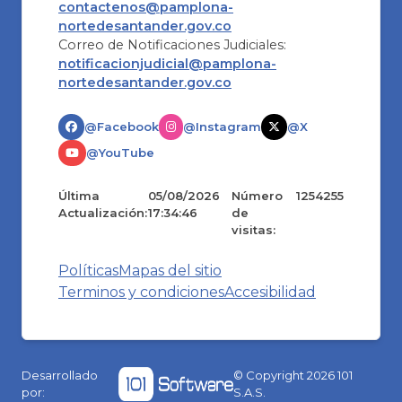
contactenos@pamplona-
nortedesantander.gov.co
Correo de Notificaciones Judiciales:
notificacionjudicial@pamplona-
nortedesantander.gov.co
@Facebook
@Instagram
@X
@YouTube
Última
05/08/2026
Número
1254255
Actualización:
17:34:46
de
visitas:
Políticas
Mapas del sitio
Terminos y condiciones
Accesibilidad
Desarrollado
© Copyright
2026
101
por:
S.A.S.