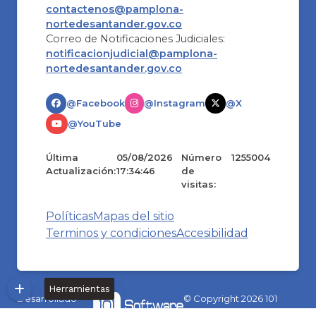
contactenos@pamplona-
nortedesantander.gov.co
Correo de Notificaciones Judiciales:
notificacionjudicial@pamplona-
nortedesantander.gov.co
@Facebook
@Instagram
@X
@YouTube
Última
05/08/2026
Número
1255004
Actualización:
17:34:46
de
visitas:
Políticas
Mapas del sitio
Terminos y condiciones
Accesibilidad
Herramientas
Desarrollado
© Copyright
2026
101
por:
S.A.S.