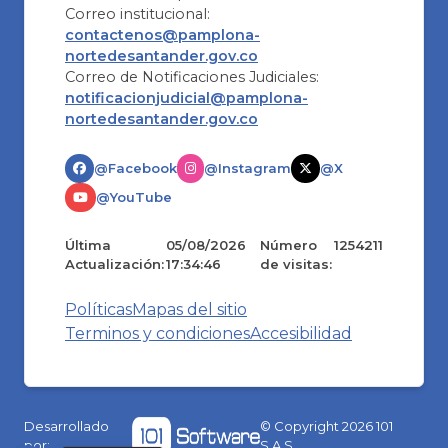
Correo institucional:
contactenos@pamplona-
nortedesantander.gov.co
Correo de Notificaciones Judiciales:
notificacionjudicial@pamplona-
nortedesantander.gov.co
@Facebook
@Instagram
@X
@YouTube
Última
05/08/2026
Número
1254211
Actualización:
17:34:46
de visitas:
Políticas
Mapas del sitio
Terminos y condiciones
Accesibilidad
Desarrollado
© Copyright
2026
101
por:
S.A.S.