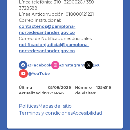
Línea telefónica 310- 3290026 / 350-
3728588
Línea Anticorrupción: 018000121221
Correo institucional:
contactenos@pamplona-
nortedesantander.gov.co
Correo de Notificaciones Judiciales:
notificacionjudicial@pamplona-
nortedesantander.gov.co
@Facebook
@Instagram
@X
@YouTube
Última
05/08/2026
Número
1254516
Actualización:
17:34:46
de visitas:
Políticas
Mapas del sitio
Terminos y condiciones
Accesibilidad