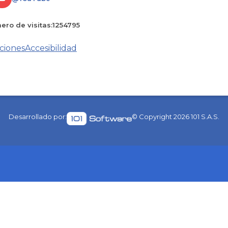
ro de visitas:
1254795
ciones
Accesibilidad
Desarrollado por:
© Copyright
2026
101 S.A.S.