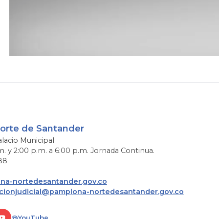
Norte de Santander
alacio Municipal
m. y 2:00 p.m. a 6:00 p.m. Jornada Continua.
88
a-nortedesantander.gov.co
acionjudicial@pamplona-nortedesantander.gov.co
@YouTube