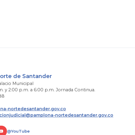
Norte de Santander
alacio Municipal
m. y 2:00 p.m. a 6:00 p.m. Jornada Continua.
88
a-nortedesantander.gov.co
acionjudicial@pamplona-nortedesantander.gov.co
@YouTube