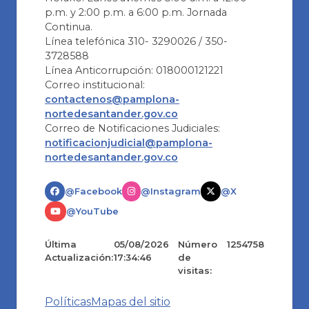
p.m. y 2:00 p.m. a 6:00 p.m. Jornada
Continua.
Línea telefónica 310- 3290026 / 350-
3728588
Línea Anticorrupción: 018000121221
Correo institucional:
contactenos@pamplona-
nortedesantander.gov.co
Correo de Notificaciones Judiciales:
notificacionjudicial@pamplona-
nortedesantander.gov.co
@Facebook
@Instagram
@X
@YouTube
Última
05/08/2026
Número
1254758
Actualización:
17:34:46
de
visitas:
Políticas
Mapas del sitio