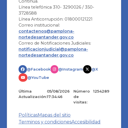
Continua.
Línea telefónica 310- 3290026 / 350-
3728588
Línea Anticorrupción: 018000121221
Correo institucional:
contactenos@pamplona-
nortedesantander.gov.co
Correo de Notificaciones Judiciales:
notificacionjudicial@pamplona-
nortedesantander.gov.co
@Facebook
@Instagram
@X
@YouTube
Última
05/08/2026
Número
1254289
Actualización:
17:34:46
de
visitas:
Políticas
Mapas del sitio
Terminos y condiciones
Accesibilidad