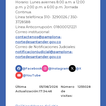
Horario: Lunes aviernes 8:00 a.m. a 12:00
p.m. y 2:00 p.m. a 6:00 p.m. Jornada
Continua.
Línea telefónica 310- 3290026 / 350-
3728588
Línea Anticorrupción: 018000121221
Correo institucional:
contactenos@pamplona-
nortedesantander.gov.co
Correo de Notificaciones Judiciales:
notificacionjudicial@pamplona-
nortedesantander.gov.co
@Facebook
@Instagram
@X
@YouTube
Última
05/08/2026
Número
1255028
Actualización:
17:34:46
de
visitas: