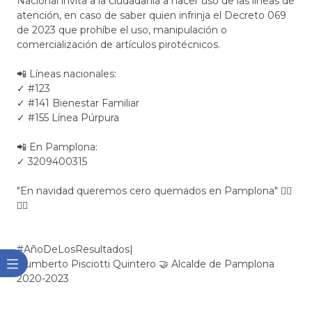
Nacional invita a la ciudadanía a hacer uso de las líneas de
atención, en caso de saber quien infrinja el Decreto 069
de 2023 que prohíbe​ el uso, manipulación o
comercialización de artículos pirotécnicos.
📲 Líneas nacionales:
✓ #123
✓ #141 Bienestar Familiar
✓ #155 Línea Púrpura
📲 En Pamplona:
✓ 3209400315
"En navidad queremos cero quemados en Pamplona" 👍🏼
🎅🏼
#AñoDeLosResultados|
Humberto Pisciotti Quintero 🤝 Alcalde de Pamplona
2020-2023