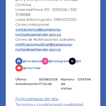
Continua.
Línea telefónica 310- 3290026 / 350-
3728588
Línea Anticorrupción: 018000121221
Correo institucional:
contactenos@pamplona-
nortedesantander.gov.co
Correo de Notificaciones Judiciales:
notificacionjudicial@pamplona-
nortedesantander.gov.co
@Facebook
@Instagram
@X
@YouTube
Última
05/08/2026
Número
1254798
Actualización:
17:34:46
de
visitas:
Políticas
Mapas del sitio
Terminos y condiciones
Accesibilidad