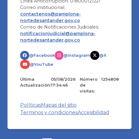
Línea Anticorrupción: 018000121221
Correo institucional:
contactenos@pamplona-
nortedesantander.gov.co
Correo de Notificaciones Judiciales:
notificacionjudicial@pamplona-
nortedesantander.gov.co
@Facebook
@Instagram
@X
@YouTube
Última
05/08/2026
Número
1254808
Actualización:
17:34:46
de
visitas:
Políticas
Mapas del sitio
Terminos y condiciones
Accesibilidad