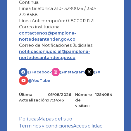
Continua.
Línea telefónica 310- 3290026 / 350-
3728588
Línea Anticorrupción: 018000121221
Correo institucional:
contactenos@pamplona-
nortedesantander.gov.co
Correo de Notificaciones Judiciales:
notificacionjudicial@pamplona-
nortedesantander.gov.co
@Facebook
@Instagram
@X
@YouTube
Última
05/08/2026
Número
1254084
Actualización:
17:34:46
de
visitas:
Políticas
Mapas del sitio
Terminos y condiciones
Accesibilidad