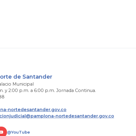
Norte de Santander
alacio Municipal
m. y 2:00 p.m. a 6:00 p.m. Jornada Continua.
88
a-nortedesantander.gov.co
acionjudicial@pamplona-nortedesantander.gov.co
@YouTube