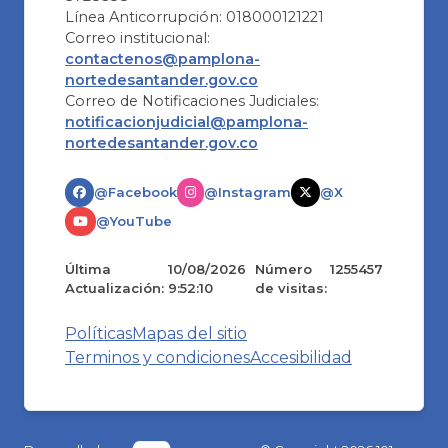
Línea Anticorrupción: 018000121221
Correo institucional:
contactenos@pamplona-
nortedesantander.gov.co
Correo de Notificaciones Judiciales:
notificacionjudicial@pamplona-
nortedesantander.gov.co
@Facebook
@Instagram
@X
@YouTube
Última
10/08/2026
Número
1255457
Actualización:
9:52:10
de visitas:
Políticas
Mapas del sitio
Terminos y condiciones
Accesibilidad