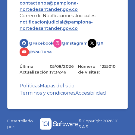
contactenos@pamplona-
nortedesantander.gov.co
Correo de Notificaciones Judiciales:
notificacionjudicial@pamplona-
nortedesantander.gov.co
@Facebook
@Instagram
@X
@YouTube
Última
05/08/2026
Número
1255010
Actualización:
17:34:46
de visitas:
Políticas
Mapas del sitio
Terminos y condiciones
Accesibilidad
Desarrollado
© Copyright
2026
101
por:
S.A.S.