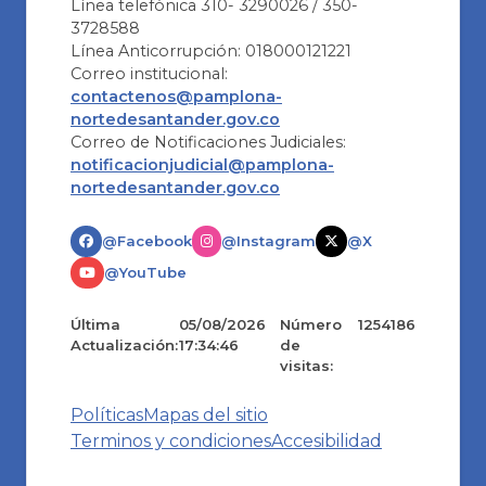
Línea telefónica 310- 3290026 / 350-
3728588
Línea Anticorrupción: 018000121221
Correo institucional:
contactenos@pamplona-
nortedesantander.gov.co
Correo de Notificaciones Judiciales:
notificacionjudicial@pamplona-
nortedesantander.gov.co
@Facebook
@Instagram
@X
@YouTube
Última
05/08/2026
Número
1254186
Actualización:
17:34:46
de
visitas:
Políticas
Mapas del sitio
Terminos y condiciones
Accesibilidad