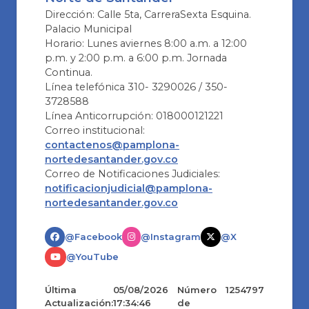
Dirección: Calle 5ta, CarreraSexta Esquina.
Palacio Municipal
Horario: Lunes aviernes 8:00 a.m. a 12:00
p.m. y 2:00 p.m. a 6:00 p.m. Jornada
Continua.
Línea telefónica 310- 3290026 / 350-
3728588
Línea Anticorrupción: 018000121221
Correo institucional:
contactenos@pamplona-
nortedesantander.gov.co
Correo de Notificaciones Judiciales:
notificacionjudicial@pamplona-
nortedesantander.gov.co
@Facebook
@Instagram
@X
@YouTube
Última
05/08/2026
Número
1254797
Actualización:
17:34:46
de