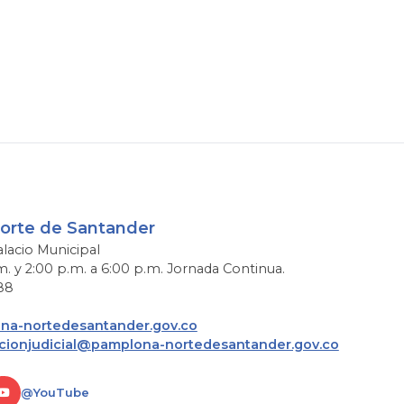
Norte de Santander
alacio Municipal
m. y 2:00 p.m. a 6:00 p.m. Jornada Continua.
88
a-nortedesantander.gov.co
acionjudicial@pamplona-nortedesantander.gov.co
@YouTube