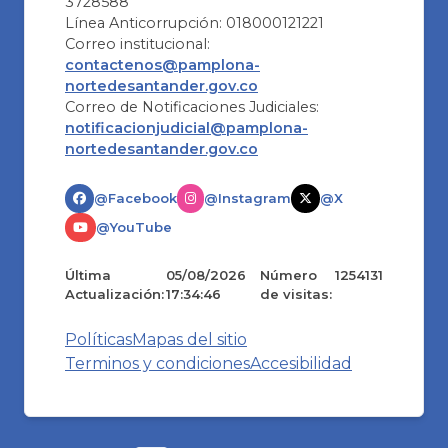
3728588
Línea Anticorrupción: 018000121221
Correo institucional:
contactenos@pamplona-
nortedesantander.gov.co
Correo de Notificaciones Judiciales:
notificacionjudicial@pamplona-
nortedesantander.gov.co
@Facebook
@Instagram
@X
@YouTube
Última
05/08/2026
Número
1254131
Actualización:
17:34:46
de visitas:
Políticas
Mapas del sitio
Terminos y condiciones
Accesibilidad