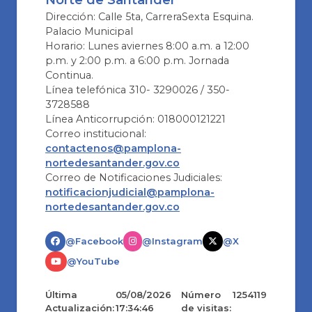
Norte de Santander
Dirección: Calle 5ta, CarreraSexta Esquina.
Palacio Municipal
Horario: Lunes aviernes 8:00 a.m. a 12:00
p.m. y 2:00 p.m. a 6:00 p.m. Jornada
Continua.
Línea telefónica 310- 3290026 / 350-
3728588
Línea Anticorrupción: 018000121221
Correo institucional:
contactenos@pamplona-
nortedesantander.gov.co
Correo de Notificaciones Judiciales:
notificacionjudicial@pamplona-
nortedesantander.gov.co
@Facebook
@Instagram
@X
@YouTube
Última
05/08/2026
Número
1254119
Actualización:
17:34:46
de visitas: