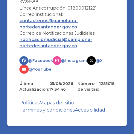
3728588
Línea Anticorrupción: 018000121221
Correo institucional:
contactenos@pamplona-
nortedesantander.gov.co
Correo de Notificaciones Judiciales:
notificacionjudicial@pamplona-
nortedesantander.gov.co
@Facebook
@Instagram
@X
@YouTube
Última
05/08/2026
Número
1255018
Actualización:
17:34:46
de visitas:
Políticas
Mapas del sitio
Terminos y condiciones
Accesibilidad