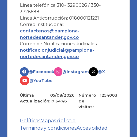
Línea telefónica 310- 3290026 / 350-
3728588
Línea Anticorrupción: 018000121221
Correo institucional:
contactenos@pamplona-
nortedesantander.gov.co
Correo de Notificaciones Judiciales:
notificacionjudicial@pamplona-
nortedesantander.gov.co
@Facebook
@Instagram
@X
@YouTube
Última
05/08/2026
Número
1254003
Actualización:
17:34:46
de
visitas:
Políticas
Mapas del sitio
Terminos y condiciones
Accesibilidad