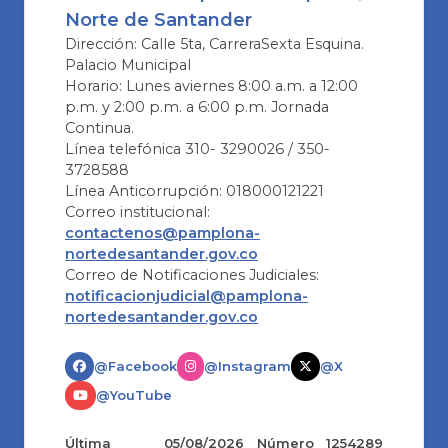
Norte de Santander
Dirección: Calle 5ta, CarreraSexta Esquina.
Palacio Municipal
Horario: Lunes aviernes 8:00 a.m. a 12:00
p.m. y 2:00 p.m. a 6:00 p.m. Jornada
Continua.
Línea telefónica 310- 3290026 / 350-
3728588
Línea Anticorrupción: 018000121221
Correo institucional:
contactenos@pamplona-
nortedesantander.gov.co
Correo de Notificaciones Judiciales:
notificacionjudicial@pamplona-
nortedesantander.gov.co
@Facebook
@Instagram
@X
@YouTube
Última
05/08/2026
Número
1254289