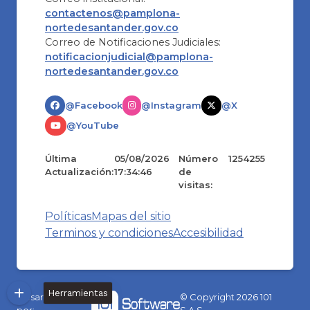
contactenos@pamplona-
nortedesantander.gov.co
Correo de Notificaciones Judiciales:
notificacionjudicial@pamplona-
nortedesantander.gov.co
@Facebook
@Instagram
@X
@YouTube
Última
05/08/2026
Número
1254255
Actualización:
17:34:46
de
visitas:
Políticas
Mapas del sitio
Terminos y condiciones
Accesibilidad
Herramientas
Desarrollado
© Copyright
2026
101
por:
S.A.S.