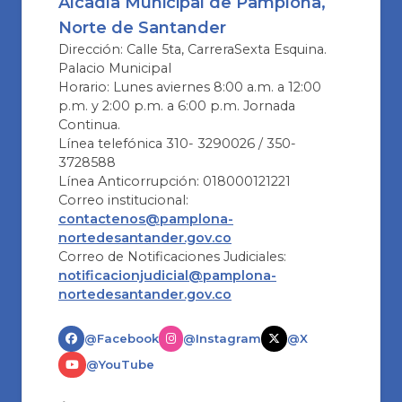
Alcadía Municipal de Pamplona,
Norte de Santander
Dirección: Calle 5ta, CarreraSexta Esquina.
Palacio Municipal
Horario: Lunes aviernes 8:00 a.m. a 12:00
p.m. y 2:00 p.m. a 6:00 p.m. Jornada
Continua.
Línea telefónica 310- 3290026 / 350-
3728588
Línea Anticorrupción: 018000121221
Correo institucional:
contactenos@pamplona-
nortedesantander.gov.co
Correo de Notificaciones Judiciales:
notificacionjudicial@pamplona-
nortedesantander.gov.co
@Facebook
@Instagram
@X
@YouTube