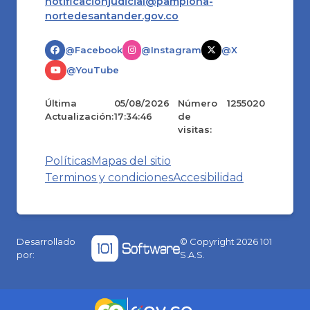
notificacionjudicial@pamplona-
nortedesantander.gov.co
@Facebook
@Instagram
@X
@YouTube
Última
05/08/2026
Número
1255020
Actualización:
17:34:46
de
visitas:
Políticas
Mapas del sitio
Terminos y condiciones
Accesibilidad
Desarrollado
© Copyright
2026
101
por:
S.A.S.